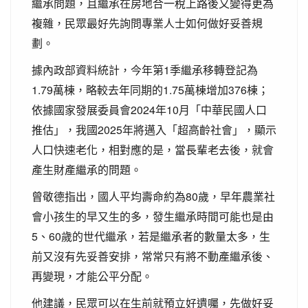
繼承問題，且繼承在房地合一稅上路後又變得更為
複雜，民眾最好先詢問專業人士如何做好妥善規
劃。
據內政部資料統計，今年第1季繼承移轉登記為
1.79萬棟，略較去年同期的1.75萬棟增加376棟；
依據國家發展委員會2024年10月「中華民國人口
推估」，我國2025年將邁入「超高齡社會」，顯示
人口快速老化，相對應的是，當長輩老去後，就會
產生財產繼承的問題。
曾敬德指出，國人平均壽命約為80歲，早年農業社
會小孩生的早又生的多，發生繼承時間可能也是由
5、60歲的世代繼承，若是繼承者的數量太多，生
前又沒有先妥善安排，常常只有將不動產繼承後、
再變現，才能公平分配。
他建議，民眾可以在生前就預立好遺囑，先做好妥