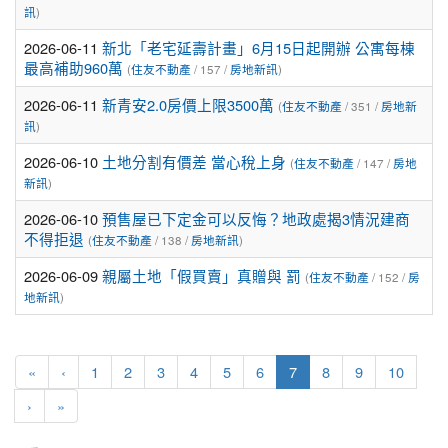
訊
)
2026-06-11
新北「老宅延壽計畫」6月15日起開辦 公寓每棟
最高補助960萬
(
住友不動產
/ 157 /
房地新訊
)
2026-06-11
新青安2.0房價上限3500萬
(
住友不動產
/ 351 /
房地新
訊
)
2026-06-10
土地分割有價差 當心稅上身
(
住友不動產
/ 147 /
房地
新訊
)
2026-06-10
預售屋已下定金可以反悔？地政處揭3情況建商
不得拒退
(
住友不動產
/ 138 /
房地新訊
)
2026-06-09
親屬土地「假買賣」真贈與 罰
(
住友不動產
/ 152 /
房
地新訊
)
(current)
«
‹
1
2
3
4
5
6
7
8
9
10
›
»