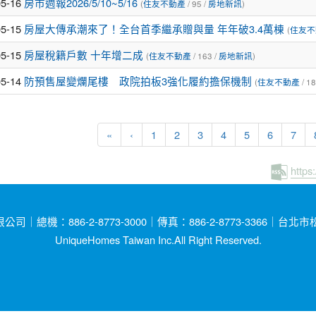
05-16
房市週報2026/5/10~5/16
(
住友不動產
/ 95 /
房地新訊
)
05-15
房屋大傳承潮來了！全台首季繼承贈與量 年年破3.4萬棟
(
住友不
05-15
房屋稅籍戶數 十年增二成
(
住友不動產
/ 163 /
房地新訊
)
05-14
防預售屋變爛尾樓 政院拍板3強化履約擔保機制
(
住友不動產
/ 18
«
‹
1
2
3
4
5
6
7
https
總機：886-2-8773-3000｜傳真：886-2-8773-3366｜台
UniqueHomes Taiwan Inc.All Right Reserved.