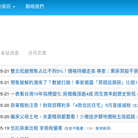
:::
地資訊
聯絡我們
本站消息
分月文章
05-21
雙北低總預售占比不到5%！價格持續走高 專家：棄房買股不
05-21
預售屋解約潮來了？數據打臉！專家揭露「買錯這類房」比賠1
05-21
一表看台灣10年指標變化 房價飆漲逾4成 而生育率創歷史新低
05-20
房東報稅注意！財政部釋利多「4款信託住宅」5月直接減稅
(
住
05-20
繼承父母土地、夫妻贈與都要看！少做這步驟地價稅五倍起跳
(
05-19
信託房屋出租 享租稅優惠
(
住友不動產
/ 136 /
房地新訊
)