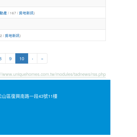
動產
/ 167 /
房地新訊
)
2 /
房地新訊
)
(current)
8
9
10
›
»
://www.uniquehomes.com.tw/modules/tadnews/rss.php
北市松山區復興南路一段43號11樓