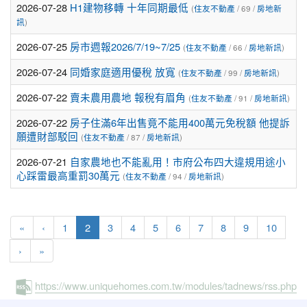
2026-07-28
H1建物移轉 十年同期最低
(
住友不動產
/ 69 /
房地新
訊
)
2026-07-25
房市週報2026/7/19~7/25
(
住友不動產
/ 66 /
房地新訊
)
2026-07-24
同婚家庭適用優稅 放寬
(
住友不動產
/ 99 /
房地新訊
)
2026-07-22
賣未農用農地 報稅有眉角
(
住友不動產
/ 91 /
房地新訊
)
2026-07-22
房子住滿6年出售竟不能用400萬元免稅額 他提訴
願遭財部駁回
(
住友不動產
/ 87 /
房地新訊
)
2026-07-21
自家農地也不能亂用！市府公布四大違規用途小
心踩雷最高重罰30萬元
(
住友不動產
/ 94 /
房地新訊
)
(current)
«
‹
1
2
3
4
5
6
7
8
9
10
›
»
https://www.uniquehomes.com.tw/modules/tadnews/rss.php