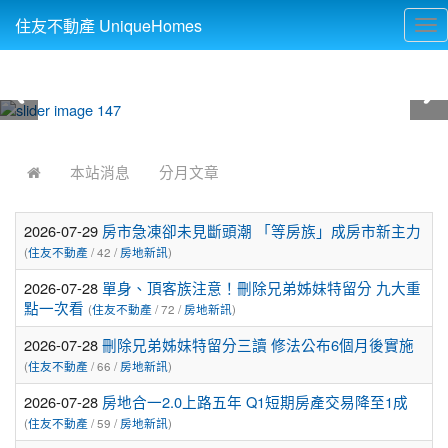
住友不動產 UniqueHomes
Tog
nav
:::
本站消息
分月文章
2026-07-29
房市急凍卻未見斷頭潮 「等房族」成房市新主力
(
住友不動產
/ 42 /
房地新訊
)
2026-07-28
單身、頂客族注意！刪除兄弟姊妹特留分 九大重
點一次看
(
住友不動產
/ 72 /
房地新訊
)
2026-07-28
刪除兄弟姊妹特留分三讀 修法公布6個月後實施
(
住友不動產
/ 66 /
房地新訊
)
2026-07-28
房地合一2.0上路五年 Q1短期房產交易降至1成
(
住友不動產
/ 59 /
房地新訊
)