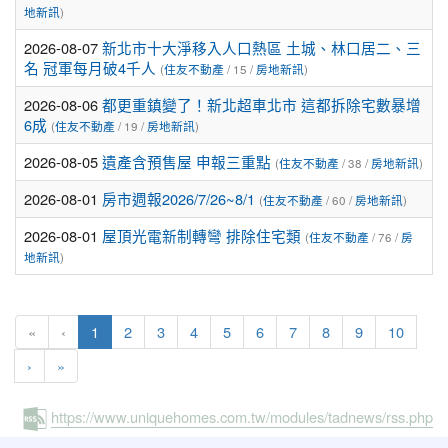
地新訊
)
2026-08-07
新北市十大淨移入人口熱區 土城、林口居二、三
名 冠軍每月破4千人
(
住友不動產
/ 15 /
房地新訊
)
2026-08-06
都更重鎮變了！新北超車北市 這都拆除宅數暴增
6成
(
住友不動產
/ 19 /
房地新訊
)
2026-08-05
遺產含預售屋 申報三重點
(
住友不動產
/ 38 /
房地新訊
)
2026-08-01
房市週報2026/7/26~8/1
(
住友不動產
/ 60 /
房地新訊
)
2026-08-01
屋頂光電新制轉彎 排除住宅類
(
住友不動產
/ 76 /
房
地新訊
)
(current)
«
‹
1
2
3
4
5
6
7
8
9
10
›
»
https://www.uniquehomes.com.tw/modules/tadnews/rss.php